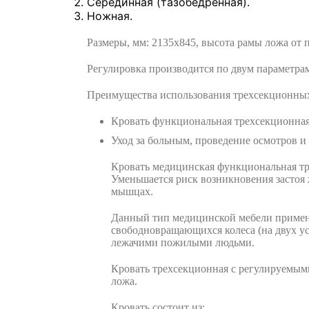
Серединная (тазобедренная).
Ножная.
Размеры, мм: 2135х845, высота рамы ложа от п
Регулировка производится по двум параметрам:
Преимущества использования трехсекционных
Кровать функциональная трехсекционная 
Уход за больным, проведение осмотров и
Кровать медицинская функциональная тр
Уменьшается риск возникновения застоя 
мышцах.
Данный тип медицинской мебели применяе
свободновращающихся колеса (на двух ус
лежачими пожилыми людьми.
Кровать трехсекционная с регулируемым
ложа.
Кровать состоит из: