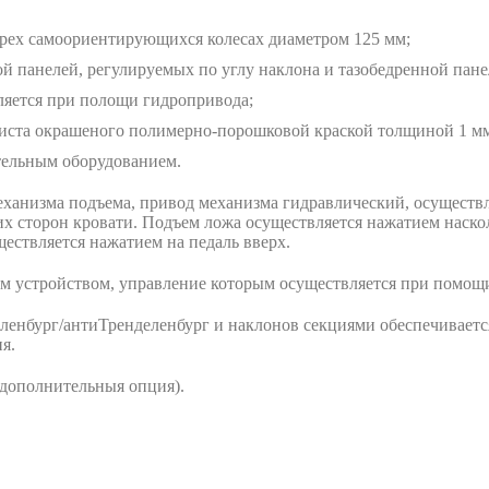
ырех самоориентирующихся колесах диаметром 125 мм;
ой панелей, регулируемых по углу наклона и тазобедренной па
ляется при полощи гидропривода;
листа окрашеного полимерно-порошковой краской толщиной 1 м
тельным оборудованием.
еханизма подъема, привод механизма гидравлический, осуществ
их сторон кровати. Подъем ложа осуществляется нажатием наскол
ествляется нажатием на педаль вверх.
 устройством, управление которым осуществляется при помощи
ленбург/антиТренделенбург и наклонов секциями обеспечиваетс
я.
(дополнительныя опция).