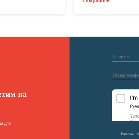
Подробнее
етим на
я для
Нажимая кн