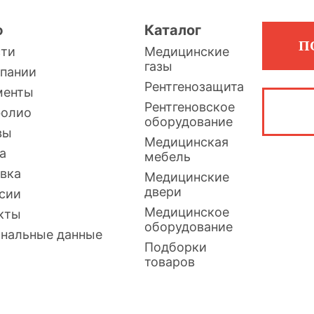
ю
Каталог
П
сти
Медицинские
газы
пании
Рентгенозащита
менты
Рентгеновское
фолио
оборудование
вы
Медицинская
а
мебель
вка
Медицинские
двери
сии
Медицинское
кты
оборудование
нальные данные
Подборки
товаров