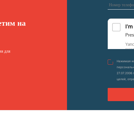
етим на
я для
Нажимая кн
персональн
27.07.2006
целей, опр