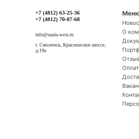
+7 (4812) 63-25-36
Мен
+7 (4812) 70-07-68
Ново
О ком
info@saula-west.ru
Доку
г. Смоленск, Краснинское шоссе,
Порт
д.19а
Отзы
Оплат
Доста
Вакан
Конта
Персо