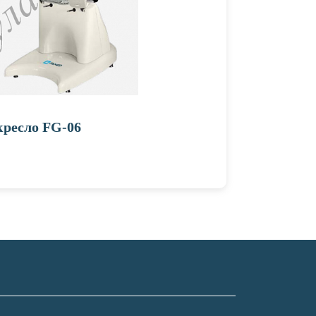
кресло FG-06
Каталк
Подробн