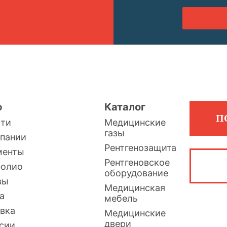
ю
Каталог
П
сти
Медицинские
газы
пании
Рентгенозащита
менты
Рентгеновское
фолио
оборудование
вы
Медицинская
а
мебель
вка
Медицинские
двери
сии