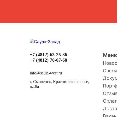
+7 (4812) 63-25-36
Мен
+7 (4812) 70-07-68
Ново
О ком
info@saula-west.ru
Доку
г. Смоленск, Краснинское шоссе,
Порт
д.19а
Отзы
Оплат
Доста
Вакан