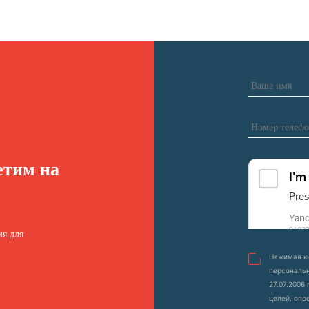
етим на
я для
Нажимая кн
персональн
27.07.2006
целей, опр