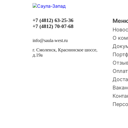
+7 (4812) 63-25-36
Мен
+7 (4812) 70-07-68
Ново
О ком
info@saula-west.ru
Доку
г. Смоленск, Краснинское шоссе,
Порт
д.19а
Отзы
Оплат
Доста
Вакан
Конта
Персо