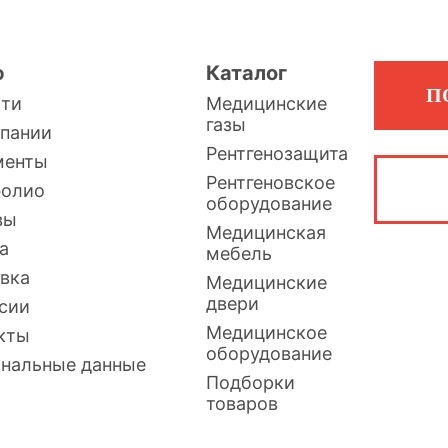
ю
Каталог
П
сти
Медицинские
газы
пании
Рентгенозащита
менты
Рентгеновское
фолио
оборудование
вы
Медицинская
а
мебель
вка
Медицинские
двери
сии
Медицинское
кты
оборудование
нальные данные
Подборки
товаров