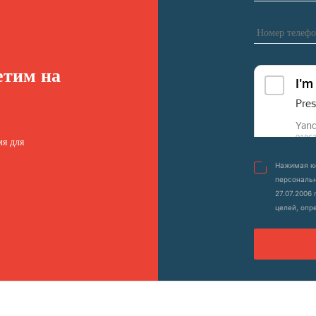
етим на
я для
Нажимая кн
персональн
27.07.2006
целей, опр