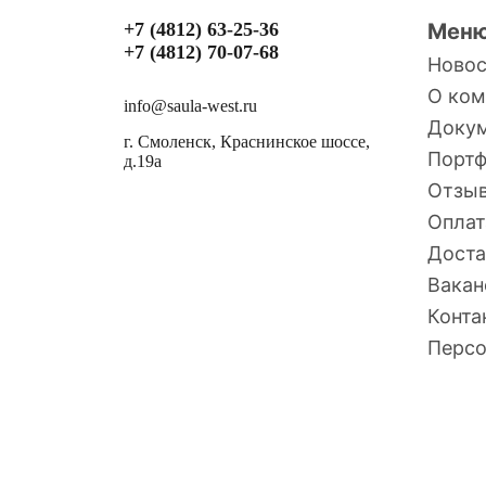
+7 (4812) 63-25-36
Мен
+7 (4812) 70-07-68
Ново
О ком
info@saula-west.ru
Доку
г. Смоленск, Краснинское шоссе,
Порт
д.19а
Отзы
Оплат
Доста
Вакан
Конта
Персо