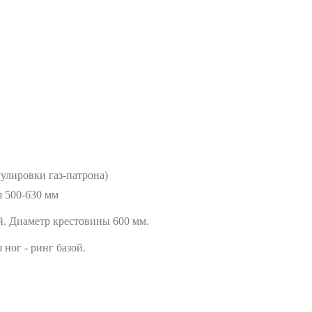
гулировки газ-патрона)
я 500-630 мм
й. Диаметр крестовины 600 мм.
ног - ринг базой.