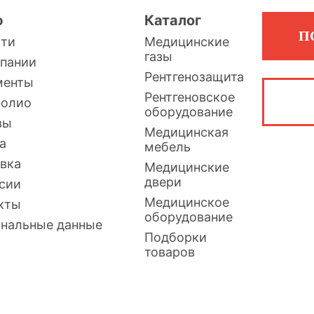
ю
Каталог
П
сти
Медицинские
газы
пании
Рентгенозащита
менты
Рентгеновское
фолио
оборудование
вы
Медицинская
а
мебель
вка
Медицинские
двери
сии
Медицинское
кты
оборудование
нальные данные
Подборки
товаров