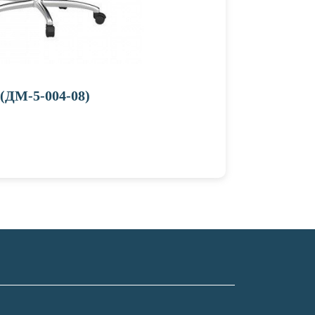
(ДМ-5-004-08)
Медици
Подробн