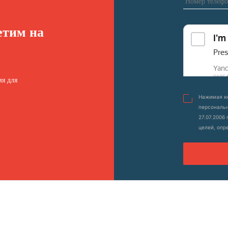
етим на
я для
Нажимая кн
персональн
27.07.2006
целей, опр